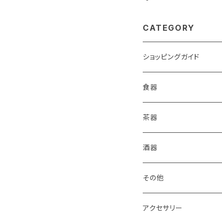
CATEGORY
ショッピングガイド
包装
食器
ご購入前に必ずお読みく
皿
茶器
箱・送料について
コーヒードリッパー
抹茶盌
酒器
グラス・湯呑
煎茶碗
その他
食器セット
湯冷まし
箸置き
アクセサリー