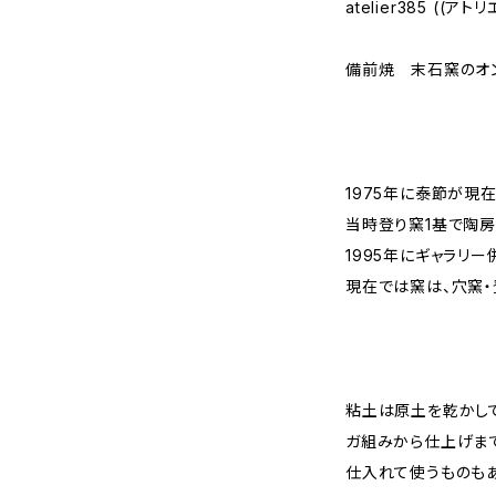
atelier385 ((ア
備前焼 末石窯のオン
1975年に泰節が現
当時登り窯1基で陶房
1995年にギャラリ
現在では窯は、穴窯・
粘土は原土を乾かし
ガ組みから仕上げまで
仕入れて使うものもあ