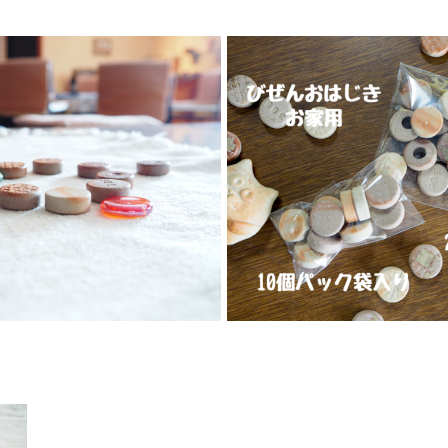
前焼／おうち用／10個
おはじき／備前焼／お
¥880
¥1,650