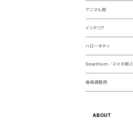
丼・鉢
マドラー
イヤリング・ノンホール
アニマル用
おはじき
ピアス
梟用水入れ
インテリア
紐
ストラップ
ウエルカムプレート
ハローキティ
スプーン・フォーク・カト
ブローチ
花器
皿
SmartHorn／スマホ
椅子・テーブル
バッグ
価格調整用
オブジェ等
ABOUT
植木鉢