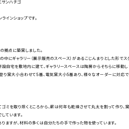
トリエサンハチゴ
ラインショップです。
在の拠点に築窯しました。
の中にギャラリー（展示販売のスペース）があるこじんまりとした形でス
ー併設自宅を敷地内に建て、ギャラリースペースは陶房からそちらに移動し
登り窯大小合わせて5基、電気窯大小5基あり、様々なオーダーに対応で
てゴミを取り除くところから、薪は何年も乾燥させて丸太を割って作り、
しています。
りますが、材料の多くは自分たちの手で作った物を使っています。