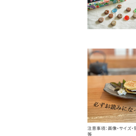
おはじき／備前焼／
答用／10個入り化粧
¥1,222
付
注意事項：画像・サイズ・
等