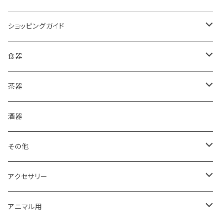
ショッピングガイド
包装
食器
ご購入前に必ずお読みください
皿
茶器
箱・送料について
コーヒードリッパー
抹茶盌
酒器
グラス・湯呑
煎茶碗
その他
食器セット
湯冷まし
箸置き
アクセサリー
丼・鉢
マドラー
イヤリング・ノンホール
アニマル用