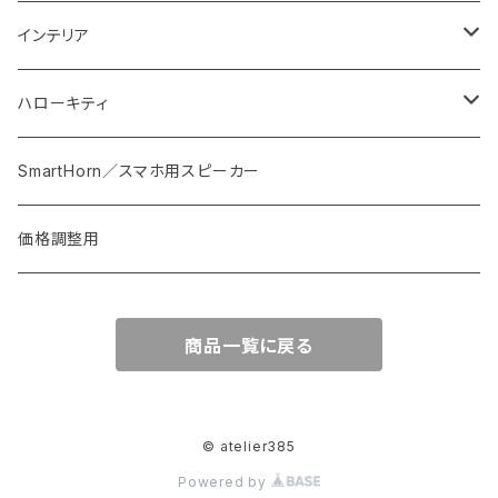
おはじき
ピアス
梟用水入れ
インテリア
紐
ストラップ
ウエルカムプレート
ハローキティ
スプーン・フォーク・カトラリー
ブローチ
花器
皿
SmartHorn／スマホ用スピーカー
椅子・テーブル
バッグ
価格調整用
オブジェ等
商品一覧に戻る
植木鉢
© atelier385
Powered by