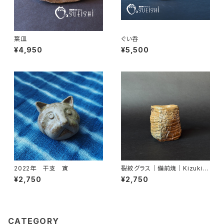
葉皿
ぐい呑
¥4,950
¥5,500
2022年 干支 寅
裂紋グラス｜備前焼｜Kizuki
Miyako｜末石窯
¥2,750
¥2,750
CATEGORY