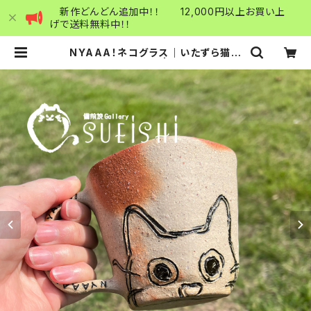
新作どんどん追加中！！ 12,000円以上お買い上
げで送料無料中！！
NYAAA！ネコグラス｜いたずら猫の
ラクガキシリーズ | atelier385