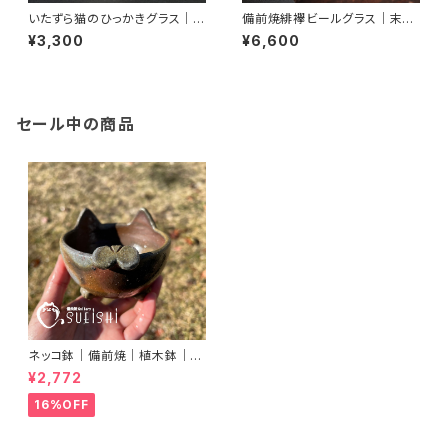
いたずら猫のひっかきグラス｜備
備前焼緋襷ビールグラス｜末石
前焼｜Kizuki Miyako｜末石
泰節｜末石窯
¥3,300
¥6,600
窯
セール中の商品
ネッコ鉢｜備前焼｜植木鉢｜ネ
コ型鉢｜多肉植物｜プランター
¥2,772
16%OFF