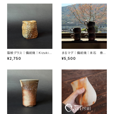
裂紋グラス｜備前焼｜Kizuki
まるマグ｜備前焼｜末石 泰節
Miyako｜末石窯
｜末石窯
¥2,750
¥5,500