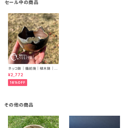
セール中の商品
ネッコ鉢｜備前焼｜植木鉢｜ネ
コ型鉢｜多肉植物｜プランター
¥2,772
16%OFF
その他の商品