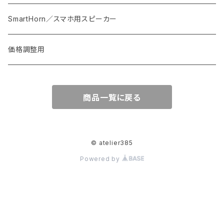
スプーン・フォーク・カトラリー
ブローチ
花器
皿
SmartHorn／スマホ用スピーカー
椅子・テーブル
バッグ
価格調整用
オブジェ等
商品一覧に戻る
植木鉢
© atelier385
Powered by