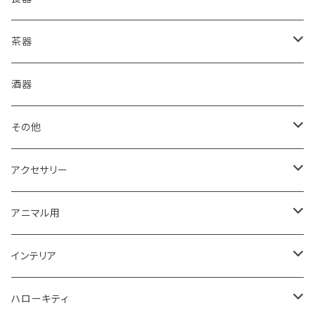
ご購入前に必ずお読みください
皿
茶器
箱・送料について
コーヒードリッパー
抹茶盌
酒器
グラス・湯呑
煎茶碗
その他
食器セット
湯冷まし
箸置き
アクセサリー
丼・鉢
マドラー
イヤリング・ノンホール
アニマル用
おはじき
ピアス
梟用水入れ
インテリア
紐
ストラップ
ウエルカムプレート
ハローキティ