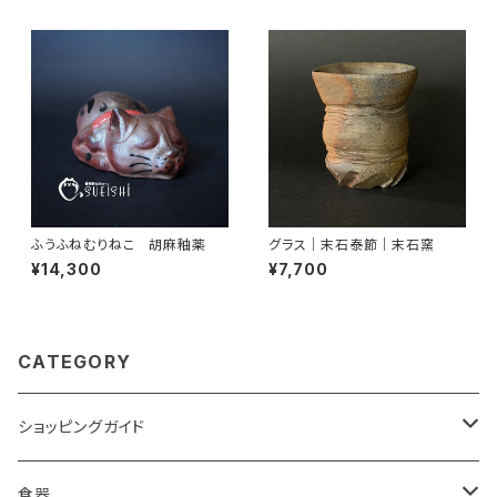
ふうふねむりねこ 胡麻釉薬
グラス｜末石泰節｜末石窯
¥14,300
¥7,700
CATEGORY
ショッピングガイド
包装
食器