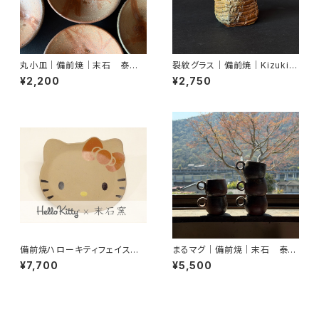
丸小皿｜備前焼｜末石 泰節
裂紋グラス｜備前焼｜Kizuki
｜末石窯
Miyako｜末石窯
¥2,200
¥2,750
備前焼ハローキティフェイス皿/
まるマグ｜備前焼｜末石 泰節
385
｜末石窯
¥7,700
¥5,500