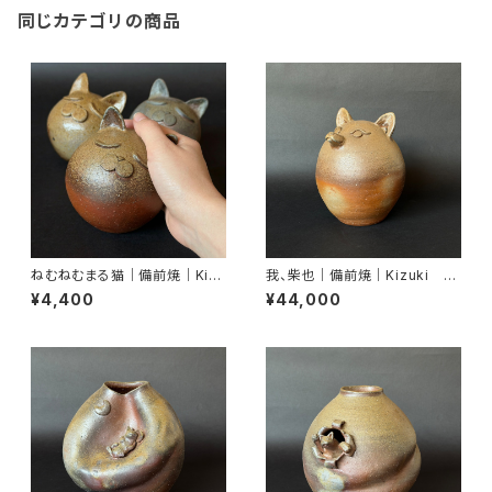
同じカテゴリの商品
ねむねむまる猫｜備前焼｜Kizu
我、柴也｜備前焼｜Kizuki Mi
ki Miyako｜末石窯
yako｜末石窯
¥4,400
¥44,000