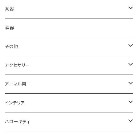
ご購入前に必ずお読みください
皿
茶器
箱・送料について
コーヒードリッパー
抹茶盌
酒器
グラス・湯呑
煎茶碗
その他
食器セット
湯冷まし
箸置き
アクセサリー
丼・鉢
マドラー
イヤリング・ノンホール
アニマル用
おはじき
ピアス
梟用水入れ
インテリア
紐
ストラップ
ウエルカムプレート
ハローキティ