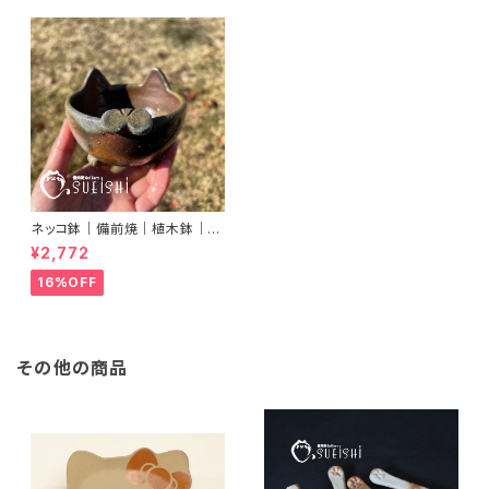
ネッコ鉢｜備前焼｜植木鉢｜ネ
コ型鉢｜多肉植物｜プランター
¥2,772
16%OFF
その他の商品