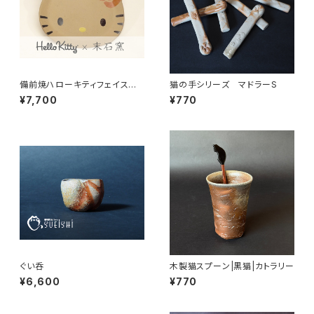
備前焼ハローキティフェイス皿/
猫の手シリーズ マドラーS
385
¥7,700
¥770
ぐい呑
木製猫スプーン|黒猫|カトラリー
¥6,600
¥770