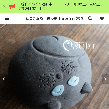
新作どんどん追加中！！ 12,000円以上お買い上
げで送料無料中！！
ねこまぁる 黒っ子 | atelier385