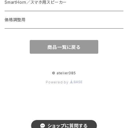
スプーン・フォーク・カトラリー
ブローチ
花器
皿
SmartHorn／スマホ用スピーカー
椅子・テーブル
バッグ
価格調整用
オブジェ等
商品一覧に戻る
植木鉢
© atelier385
Powered by
ショップに質問する