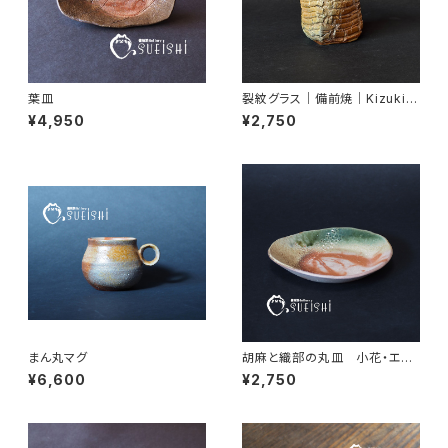
葉皿
裂紋グラス｜備前焼｜Kizuki
Miyako｜末石窯
¥4,950
¥2,750
まん丸マグ
胡麻と織部の丸皿 小花・エン
ジン
¥6,600
¥2,750