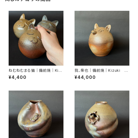
ねむねむまる猫｜備前焼｜Kizu
我、柴也｜備前焼｜Kizuki Mi
ki Miyako｜末石窯
yako｜末石窯
¥4,400
¥44,000