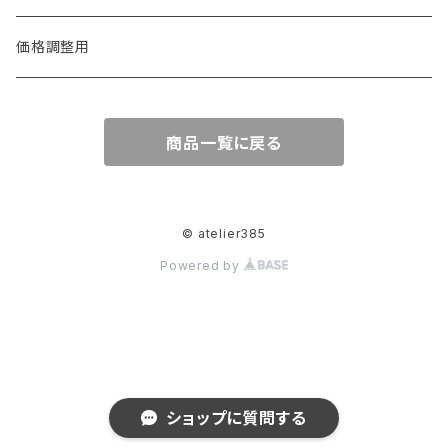
椅子・テーブル
バッグ
価格調整用
オブジェ等
商品一覧に戻る
植木鉢
© atelier385
Powered by
ショップに質問する