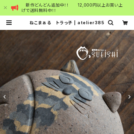
新作どんどん追加中！！ 12,000円以上お買い上
げで送料無料中！！
ねこまぁる トラっ子 | atelier385