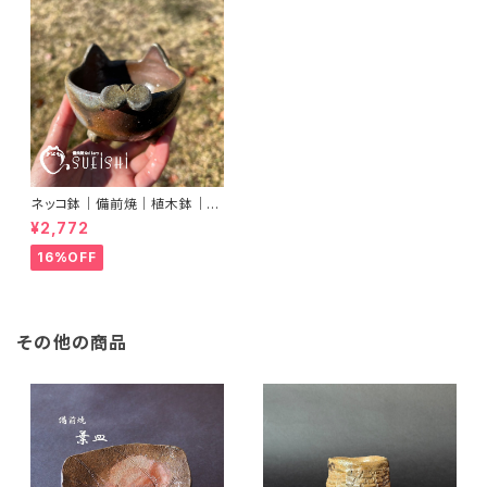
ネッコ鉢｜備前焼｜植木鉢｜ネ
コ型鉢｜多肉植物｜プランター
¥2,772
16%OFF
その他の商品