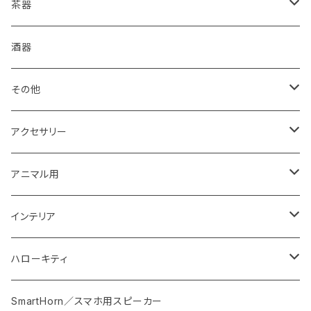
ご購入前に必ずお読みください
皿
茶器
箱・送料について
コーヒードリッパー
抹茶盌
酒器
グラス・湯呑
煎茶碗
その他
食器セット
湯冷まし
箸置き
アクセサリー
丼・鉢
マドラー
イヤリング・ノンホール
アニマル用
おはじき
ピアス
梟用水入れ
インテリア
紐
ストラップ
ウエルカムプレート
ハローキティ
スプーン・フォーク・カトラリー
ブローチ
花器
皿
SmartHorn／スマホ用スピーカー