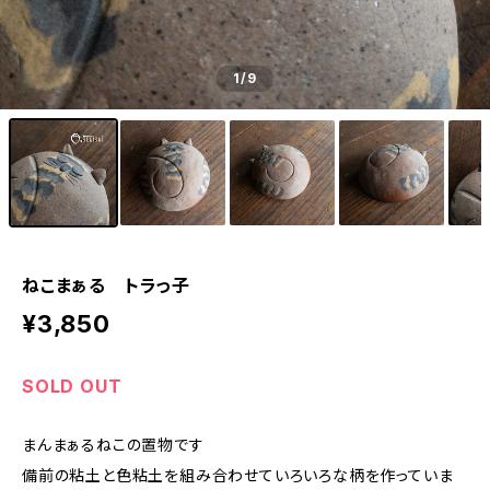
1
/9
ねこまぁる トラっ子
¥3,850
SOLD OUT
まんまぁるねこの置物です
備前の粘土と色粘土を組み合わせていろいろな柄を作っていま