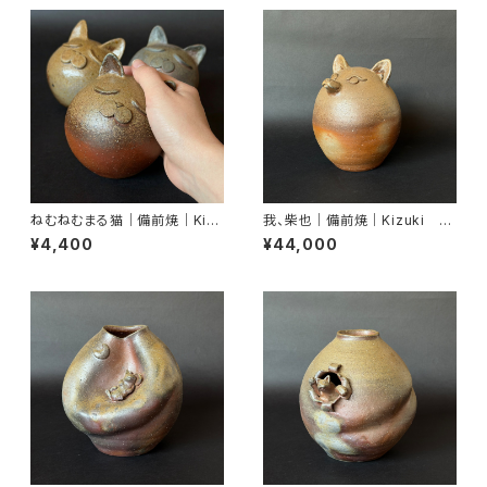
ねむねむまる猫｜備前焼｜Kizu
我、柴也｜備前焼｜Kizuki Mi
ki Miyako｜末石窯
yako｜末石窯
¥4,400
¥44,000