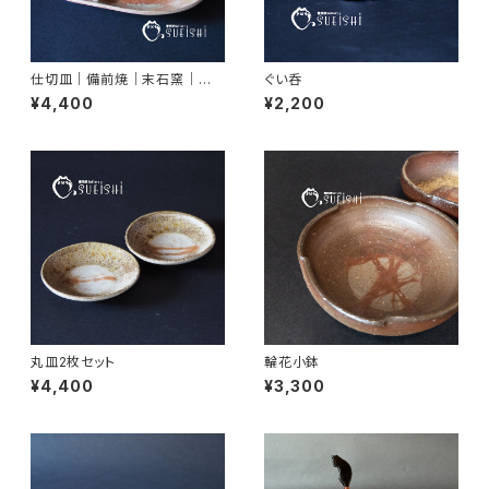
仕切皿｜備前焼｜末石窯｜おし
ぐい呑
ゃれワンプレートにおすすめ
¥4,400
¥2,200
丸皿2枚セット
輪花小鉢
¥4,400
¥3,300