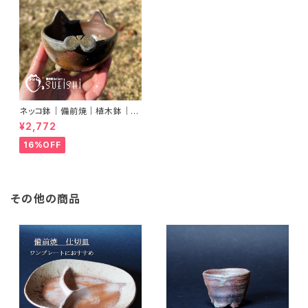
ネッコ鉢｜備前焼｜植木鉢｜ネ
コ型鉢｜多肉植物｜プランター
¥2,772
16%OFF
その他の商品