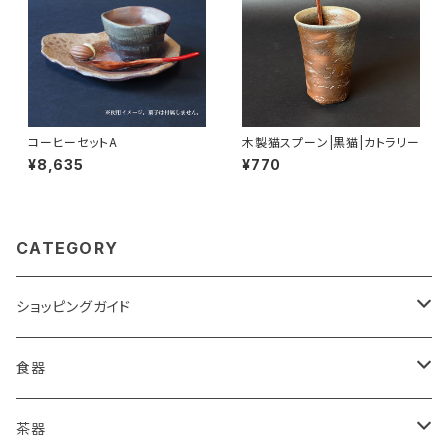
コーヒーセットA
木製猫スプーン|黒猫|カトラリー
¥8,635
¥770
CATEGORY
ショッピングガイド
包装
食器
ご購入前に必ずお読みください
皿
茶器