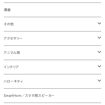
箱・送料について
コーヒードリッパー
抹茶盌
酒器
グラス・湯呑
煎茶碗
その他
食器セット
湯冷まし
箸置き
アクセサリー
丼・鉢
マドラー
イヤリング・ノンホール
アニマル用
おはじき
ピアス
梟用水入れ
インテリア
紐
ストラップ
ウエルカムプレート
ハローキティ
スプーン・フォーク・カトラリー
ブローチ
花器
皿
SmartHorn／スマホ用スピーカー