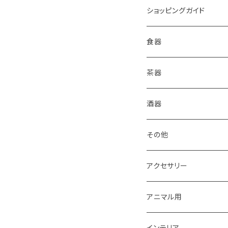
ショッピングガイド
包装
食器
ご購入前に必ずお読みく
皿
茶器
箱・送料について
コーヒードリッパー
抹茶盌
酒器
グラス・湯呑
煎茶碗
その他
食器セット
湯冷まし
箸置き
アクセサリー
丼・鉢
マドラー
イヤリング・ノンホール
アニマル用
おはじき
ピアス
梟用水入れ
インテリア