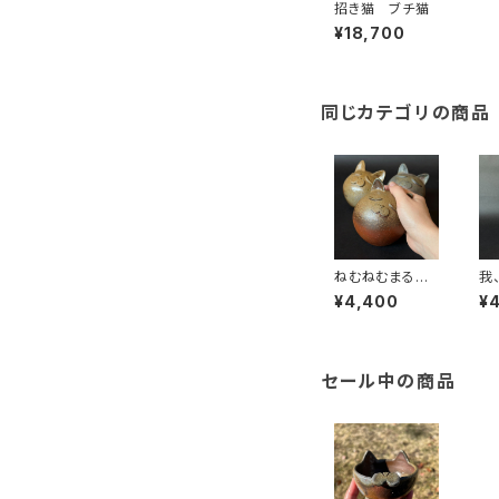
招き猫 ブチ猫
¥18,700
同じカテゴリの商品
ねむねむまる猫
我
｜備前焼｜Kizu
焼｜
¥4,400
¥
ki Miyako｜末
y
石窯
セール中の商品