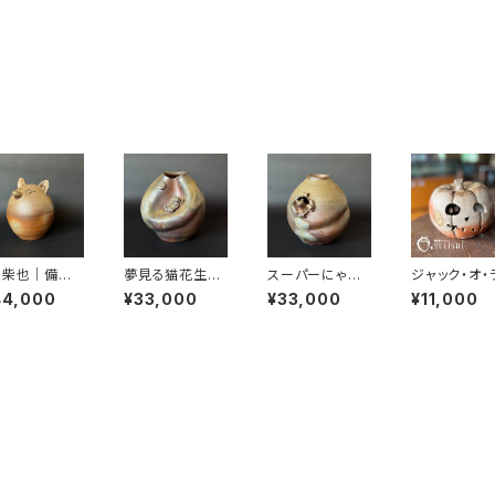
、柴也｜備前
夢見る猫花生｜
スーパーにゃん
ジャック・オ・
Kizuki Mi
備前焼｜Kizuki
花生｜備前焼｜
タン｜備前焼
44,000
¥33,000
¥33,000
¥11,000
ako｜末石窯
Miyako｜末
Kizuki Miyak
かぼちゃ｜ハ
石窯
o｜末石窯
ウィン