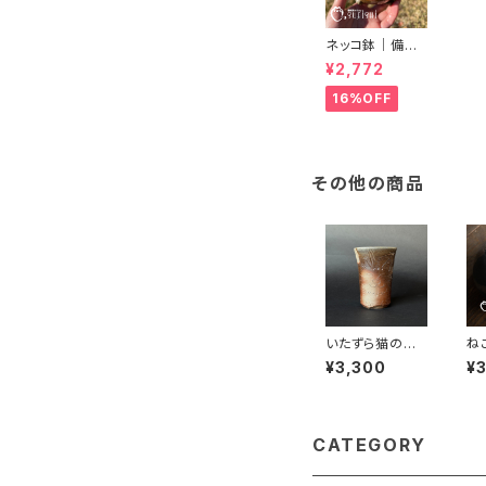
ネッコ鉢｜備前
焼｜植木鉢｜ネ
¥2,772
コ型鉢｜多肉植
物｜プランター
16%OFF
その他の商品
いたずら猫のひ
ね
っかきグラス｜
チ
¥3,300
¥
備前焼｜Kizuki
Miyako｜末石
窯
CATEGORY