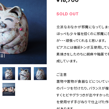
¥18,700
SOLD OUT
立派なおなかが邪魔になってしま
ほっぺも少々福を招くのに邪魔に
が・・・頑張ってくれると思います。
ピアスには備前トンボ玉使用してい
素焼きをしたのちに胡麻や釉薬で
成しています。
ご注意
置物や置物が食器などについてい
のパーツを付けたり、バランスが
すくヒビやグラつきが出やすかった
を使用せず手びねりで仕上げた作
があります。