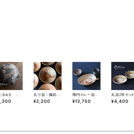
こまぁる ブ
丸小皿｜備前焼
楕円カレー皿の
丸皿2枚セッ
っ子
｜末石 泰節｜
4点セット
3,300
¥2,200
¥13,750
¥4,400
末石窯