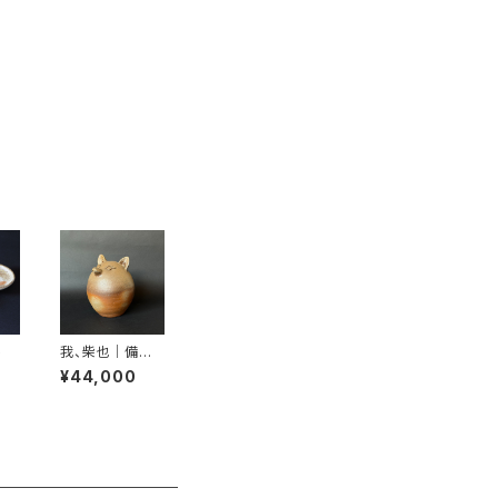
ト
我、柴也｜備前
焼｜Kizuki Mi
¥44,000
yako｜末石窯