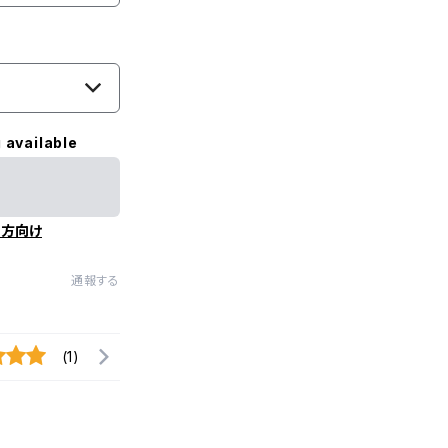
 available
の方向け
通報する
(1)