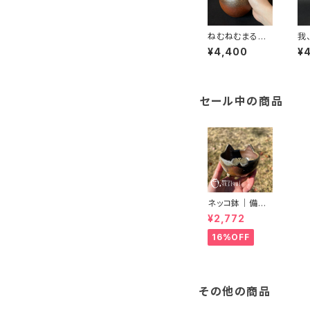
ねむねむまる猫
我
｜備前焼｜Kizu
焼｜
¥4,400
¥
ki Miyako｜末
y
石窯
セール中の商品
ネッコ鉢｜備前
焼｜植木鉢｜ネ
¥2,772
コ型鉢｜多肉植
物｜プランター
16%OFF
その他の商品