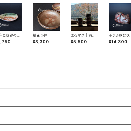
麻と織部の丸
輪花小鉢
まるマグ｜備前
ふうふねむり
 小花・エン
焼｜末石 泰節
こ 胡麻釉薬
2,750
¥3,300
¥5,500
¥14,300
ン
｜末石窯
ださい