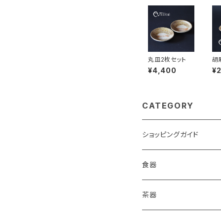
丸皿2枚セット
胡
皿
¥4,400
¥
ジ
CATEGORY
ショッピングガイド
包装
食器
ご購入前に必ずお読みく
皿
茶器