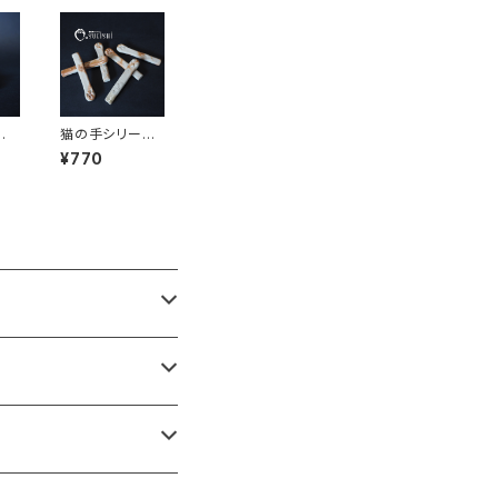
ね
猫の手シリー
ズ マドラーS
¥770