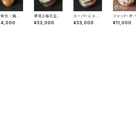
、柴也｜備前
夢見る猫花生｜
スーパーにゃん
ジャック・オ・
Kizuki Mi
備前焼｜Kizuki
花生｜備前焼｜
タン｜備前焼
44,000
¥33,000
¥33,000
¥11,000
ako｜末石窯
Miyako｜末
Kizuki Miyak
かぼちゃ｜ハ
石窯
o｜末石窯
ウィン