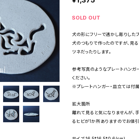
¥1,375
SOLD OUT
犬の形にフリーで透かし彫りしたプ
犬のつもりで作ったのですが、見る
ツネだったりします。
参考写真のようなプレートハンガ
ください。
※プレートハンガー・皿立ては付属
拡大箇所
離れて見ると気になりませんが、
るヒビが1か所ありますのでお値引
サイズ:16.5*16.5*0.6(cm)