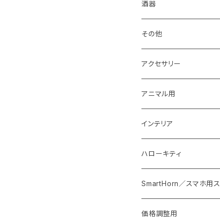
箱・送料について
コーヒードリッパー
抹茶盌
酒器
グラス・湯呑
煎茶碗
その他
食器セット
湯冷まし
箸置き
アクセサリー
丼・鉢
マドラー
イヤリング・ノンホール
アニマル用
おはじき
ピアス
梟用水入れ
インテリア
紐
ストラップ
ウエルカムプレート
ハローキティ
スプーン・フォーク・カト
ブローチ
花器
皿
SmartHorn／スマホ
椅子・テーブル
バッグ
価格調整用