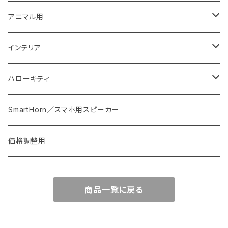
丼・鉢
マドラー
イヤリング・ノンホール
アニマル用
おはじき
ピアス
梟用水入れ
インテリア
紐
ストラップ
ウエルカムプレート
ハローキティ
スプーン・フォーク・カトラリー
ブローチ
花器
皿
SmartHorn／スマホ用スピーカー
椅子・テーブル
バッグ
価格調整用
オブジェ等
商品一覧に戻る
植木鉢