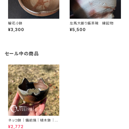
輪花小鉢
左馬大振り飯茶碗 縁起物
¥3,300
¥5,500
セール中の商品
ネッコ鉢｜備前焼｜植木鉢｜ネ
コ型鉢｜多肉植物｜プランター
¥2,772