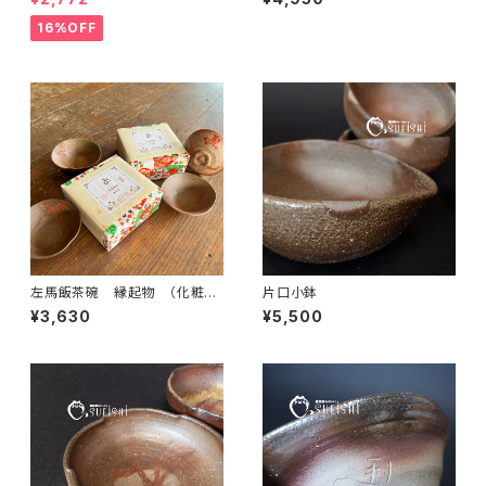
16%OFF
左馬飯茶碗 縁起物 （化粧箱
片口小鉢
簡易包装付）
¥3,630
¥5,500