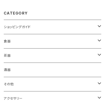
CATEGORY
ショッピングガイド
包装
食器
ご購入前に必ずお読みください
皿
茶器
箱・送料について
コーヒードリッパー
抹茶盌
酒器
グラス・湯呑
煎茶碗
その他
食器セット
湯冷まし
箸置き
アクセサリー