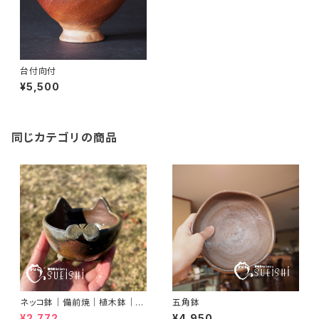
台付向付
¥5,500
同じカテゴリの商品
ネッコ鉢｜備前焼｜植木鉢｜ネ
五角鉢
コ型鉢｜多肉植物｜プランター
¥2,772
¥4,950