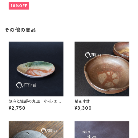
16%OFF
その他の商品
胡麻と織部の丸皿 小花・エン
輪花小鉢
ジン
¥2,750
¥3,300